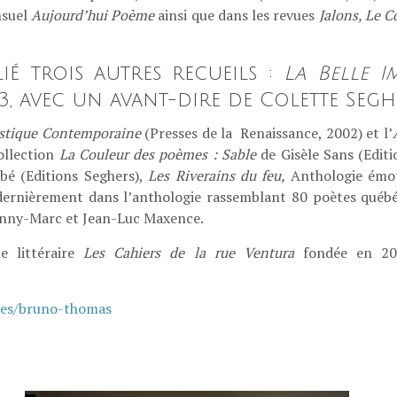
nsuel
Aujourd’hui Poème
ainsi que dans les revues
Jalons, Le C
ié trois autres recueils :
La Belle I
3, avec un avant-dire de Colette Seghe
ystique Contemporaine
(Presses de la Renaissance, 2002) et l’
ollection
La Couleur des poèmes : Sable
de Gisèle Sans (Edit
bé (Editions Seghers),
Les Riverains du feu,
Anthologie émot
dernièrement dans l’anthologie rassemblant 80 poètes québé
Danny-Marc et Jean-Luc Maxence.
e littéraire
Les Cahiers de la rue Ventura
fondée en 200
es/bruno-thomas