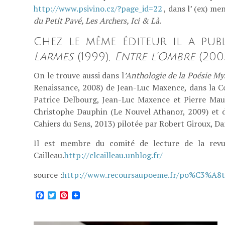
http://www.psivino.cz/?page_id=22
, dans l’ (ex) me
du Petit Pavé, Les Archers, Ici & Là
.
Chez le même éditeur il a publ
Larmes
(1999),
Entre l’Ombre
(200
On le trouve aussi dans l
’Anthologie de la Poésie M
Renaissance, 2008) de Jean-Luc Maxence, dans la C
Patrice Delbourg, Jean-Luc Maxence et Pierre Mau
Christophe Dauphin (Le Nouvel Athanor, 2009) et 
Cahiers du Sens, 2013) pilotée par Robert Giroux, 
Il est membre du comité de lecture de la revu
Cailleau.
http://clcailleau.unblog.fr/
source :
http://www.recoursaupoeme.fr/po%C3%A8t
Facebook
Twitter
Pinterest