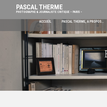
PASCAL THERME
PHOTOGRAPHE & JOURNALISTE CRITIQUE – PARIS –
ACCUEIL
PASCAL THERME, A PROPOS…