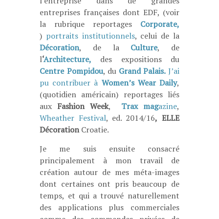
l’entreprise dans de grandes
entreprises françaises dont EDF, (voir
la rubrique reportages
Corporate,
)
portraits institutionnels
, celui de la
Décoration
, de la
Culture
, de
l
‘
Architecture,
des expositions du
Centre Pompidou
, du
Grand Palais.
J’ai
pu contribuer à
Women’s Wear Daily
,
(quotidien américain) reportages liés
aux
Fashion Week
,
Trax mag
azine
,
Wheather Festival
, ed. 2014/16
,
ELLE
Décoration
Croatie.
Je me suis ensuite consacré
principalement à mon travail de
création autour de mes méta-images
dont certaines ont pris beaucoup de
temps, et qui a trouvé naturellement
des applications plus commerciales