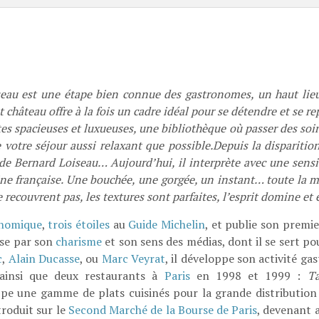
seau est une étape bien connue des gastronomes, un haut lie
château offre à la fois un cadre idéal pour se détendre et se rep
 spacieuses et luxueuses, une bibliothèque où passer des soirées
 votre séjour aussi relaxant que possible.Depuis la disparition
d de Bernard Loiseau… Aujourd’hui, il interprète avec une sensi
sine française. Une bouchée, une gorgée, un instant… toute la m
 recouvrent pas, les textures sont parfaites, l’esprit domine et 
nomique
,
trois étoiles
au
Guide Michelin
, et publie son premie
ise par son
charisme
et son sens des médias, dont il se sert p
c
,
Alain Ducasse
, ou
Marc Veyrat
, il développe son activité 
ainsi que deux restaurants à
Paris
en 1998 et 1999 :
Ta
ppe une gamme de plats cuisinés pour la grande distribution
troduit sur le
Second Marché de la Bourse de Paris
, devenant 