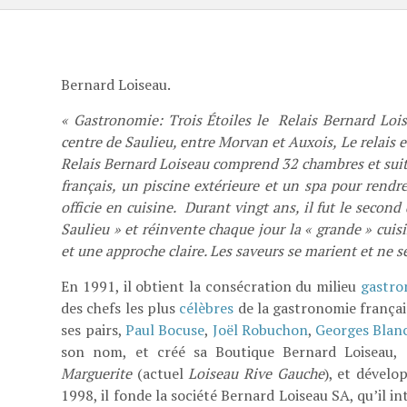
Bernard Loiseau.
« Gastronomie: Trois Étoiles le Relais Bernard Loi
centre de Saulieu, entre Morvan et Auxois, Le relais et 
Relais Bernard Loiseau comprend 32 chambres et suites
français, un piscine extérieure et un spa pour rendre
officie en cuisine. Durant vingt ans, il fut le secon
Saulieu » et réinvente chaque jour la « grande » cui
et une approche claire. Les saveurs se marient et ne se
En 1991, il obtient la consécration du milieu
gastro
des chefs les plus
célèbres
de la gastronomie frança
ses pairs,
Paul Bocuse
,
Joël Robuchon
,
Georges Blan
son nom, et créé sa Boutique Bernard Loiseau, 
Marguerite
(actuel
Loiseau Rive Gauche
), et dévelo
1998, il fonde la société Bernard Loiseau SA, qu’il in