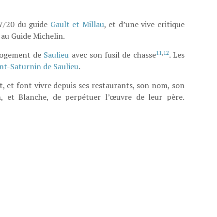
17/20 du guide
Gault et Millau
, et d’une vive critique
 au Guide Michelin.
11
,
12
n logement de
Saulieu
avec son fusil de chasse
. Les
int-Saturnin de Saulieu
.
t, et font vivre depuis ses restaurants, son nom, son
en, et Blanche, de perpétuer l’œuvre de leur père.