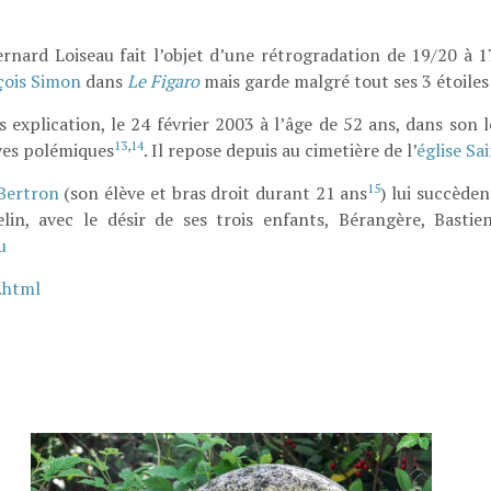
ernard Loiseau fait l’objet d’une rétrogradation de 19/20 à 
çois Simon
dans
Le Figaro
mais garde malgré tout ses 3 étoiles
ns explication, le 24 février 2003 à l’âge de 52 ans, dans so
13
,
14
ives polémiques
. Il repose depuis au cimetière de l’
église Sa
15
 Bertron
(son élève et bras droit durant 21 ans
) lui succèden
lin, avec le désir de ses trois enfants, Bérangère, Basti
u
.html