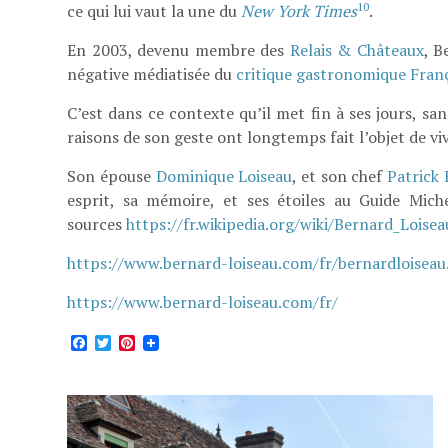
10
ce qui lui vaut la une du
New York Times
.
En 2003, devenu membre des
Relais & Châteaux
, B
négative médiatisée du
critique gastronomique
Fran
C’est dans ce contexte qu’il met fin à ses jours, sa
raisons de son geste ont longtemps fait l’objet de v
Son épouse
Dominique Loiseau
, et son chef
Patrick
esprit, sa mémoire, et ses étoiles au Guide Miche
sources
https://fr.wikipedia.org/wiki/Bernard_Loisea
https://www.bernard-loiseau.com/fr/bernardloiseau
https://www.bernard-loiseau.com/fr/
Facebook
Twitter
Pinterest