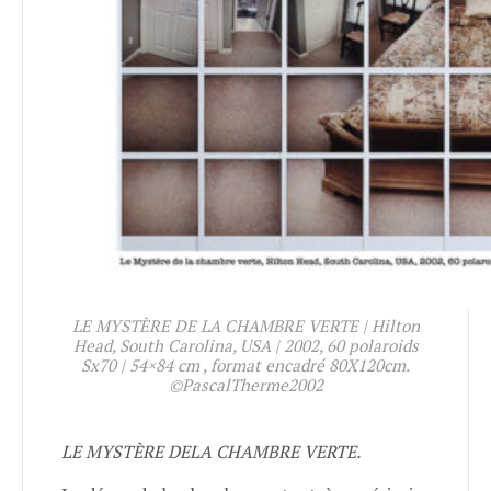
LE MYSTÈRE DE LA CHAMBRE VERTE | Hilton
Head, South Carolina, USA | 2002, 60 polaroids
Sx70 | 54×84 cm , format encadré 80X120cm.
©PascalTherme2002
LE MYSTÈRE DELA CHAMBRE VERTE.