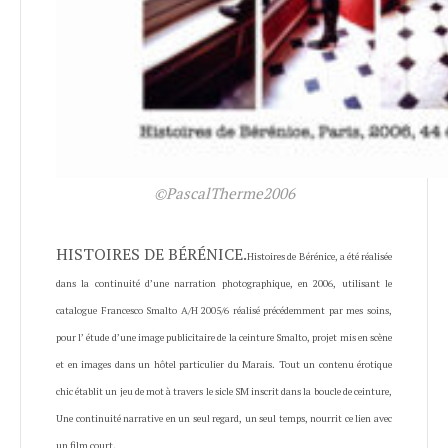
©PascalTherme2006
HISTOIRES DE BÉRÉNICE.
Histoires de Bérénice, a été réalisée
dans la continuité d’une narration photographique, en 2006, utilisant le
catalogue Francesco Smalto A/H 2005/6 réalisé précédemment par mes soins,
pour l’ étude d’une image publicitaire de la ceinture Smalto, projet mis en scène
et en images dans un hôtel particulier du Marais. Tout un contenu érotique
chic établit un jeu de mot à travers le sicle SM inscrit dans la boucle de ceinture,
Une continuité narrative en un seul regard, un seul temps, nourrit ce lien avec
un film court.