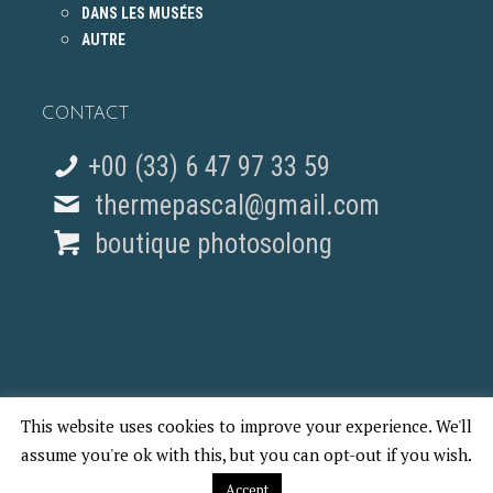
DANS LES MUSÉES
AUTRE
CONTACT
+00 (33) 6 47 97 33 59
thermepascal@gmail.com
boutique photosolong
This website uses cookies to improve your experience. We'll
© 2018 Pascal Therme - REPORTAGES PHOTO PARIS
assume you're ok with this, but you can opt-out if you wish.
Accept