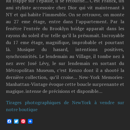
lui frappe sur l’épaule, il se retourne… C’est Franck, un
ami styliste accessoire chez Dior qui vit maintenant à
NY et qui habite l’immeuble. On se retrouve, on monte
au 27 eme étage, entre dans l’appartement. Par la
fenêtre l’entrée du Brooklyn bridge apparait dans les
rayons du soleil d’or telle qu’il la présumait. Incroyable
du 17 eme étage, magnifique, improbable et pourtant
là. Musique du hasard, intentions positives,
synchronicités. Le lendemain au Village, il tombe nez à
nez avec José Lévy, le sur lendemain en sortant du
Métropolitan Museum, c’est Kenzo dont il a shooté la
dernière collection, qu’il croise… New-York Memories-
Manhattan-Vintage évoque cette boucle surprenante et
magique. intense de précisions et disponible…
Tirages photographiques de NewYork à vendre sur
notre boutique
Facebook
Twitter
Pinterest