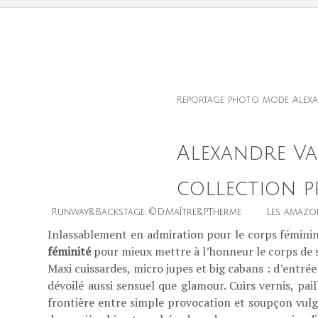
Reportage photo mode Alexan
Alexandre Va
collection pr
Runway&Backstage ©D.Maître&P.Therme Les amazones
Inlassablement en admiration pour le corps féminin
féminité
pour mieux mettre à l’honneur le corps de 
Maxi cuissardes, micro jupes et big cabans : d’entré
dévoilé aussi sensuel que glamour. Cuirs vernis, pa
frontière entre simple provocation et soupçon vulga