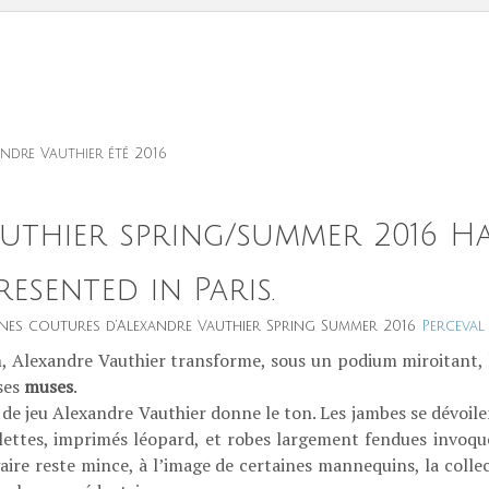
dre Vauthier été 2016
uthier spring/summer 2016 
esented in Paris.
 coutures d’Alexandre Vauthier Spring Summer 2016
Perceval
, Alexandre Vauthier transforme, sous un podium miroitant, le
ses
muses
.
e de jeu Alexandre Vauthier donne le ton. Les jambes se dévoile
illettes, imprimés léopard, et robes largement fendues invoque
ire reste mince, à l’image de certaines mannequins, la colle