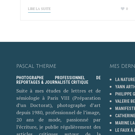
LIRE LA SUITE
0
PASCAL THERME
MES DERN
PHOTOGRAPHE PROFESSIONNEL DE
LA NATURE
REPORTAGES & JOURNALISTE CRITIQUE
YANN ART
Suite à mes études de lettres et de
PHILIPPE
sémiologie à Paris VIII (Préparation
VALERIE B
d’un Doctorat), photographe d’art
MANIFESTE
depuis 1980, professionnel de l’image,
CATHERINE
20 ans de mode, passionné par
MARINE LA
l’écriture, je publie régulièrement des
LE FAUX À 
articles critiques autour de la