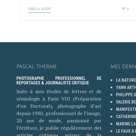
LIRE LA SUITE
0
PASCAL THERME
MES DERN
PHOTOGRAPHE PROFESSIONNEL DE
LA NATURE
REPORTAGES & JOURNALISTE CRITIQUE
YANN ART
Suite à mes études de lettres et de
PHILIPPE
sémiologie à Paris VIII (Préparation
VALERIE B
d’un Doctorat), photographe d’art
MANIFESTE
depuis 1980, professionnel de l’image,
CATHERINE
20 ans de mode, passionné par
MARINE LA
l’écriture, je publie régulièrement des
LE FAUX À 
articles critiques autour de la