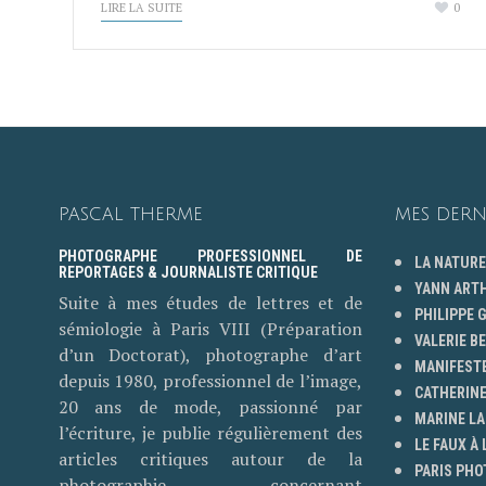
LIRE LA SUITE
0
PASCAL THERME
MES DERN
PHOTOGRAPHE PROFESSIONNEL DE
LA NATURE
REPORTAGES & JOURNALISTE CRITIQUE
YANN ART
Suite à mes études de lettres et de
PHILIPPE
sémiologie à Paris VIII (Préparation
VALERIE B
d’un Doctorat), photographe d’art
MANIFESTE
depuis 1980, professionnel de l’image,
CATHERINE
20 ans de mode, passionné par
MARINE LA
l’écriture, je publie régulièrement des
LE FAUX À 
articles critiques autour de la
PARIS PHO
photographie concernant