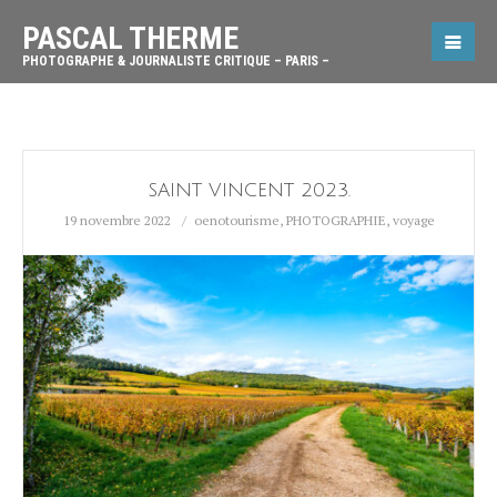
PASCAL THERME
PHOTOGRAPHE & JOURNALISTE CRITIQUE – PARIS –
SAINT VINCENT 2023.
19 novembre 2022
oenotourisme
,
PHOTOGRAPHIE
,
voyage