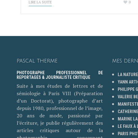
LIRE LA SUITE
0
PASCAL THERME
MES DERN
PHOTOGRAPHE PROFESSIONNEL DE
LA NATURE
REPORTAGES & JOURNALISTE CRITIQUE
YANN ART
Suite à mes études de lettres et de
PHILIPPE
sémiologie à Paris VIII (Préparation
VALERIE B
d’un Doctorat), photographe d’art
MANIFESTE
depuis 1980, professionnel de l’image,
CATHERINE
20 ans de mode, passionné par
MARINE LA
l’écriture, je publie régulièrement des
LE FAUX À 
articles critiques autour de la
PARIS PHO
photographie concernant