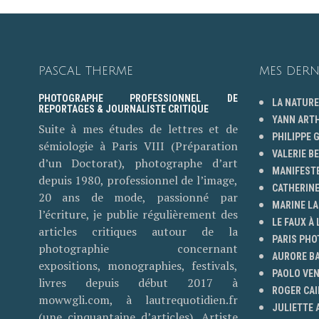
PASCAL THERME
MES DERN
PHOTOGRAPHE PROFESSIONNEL DE
LA NATURE
REPORTAGES & JOURNALISTE CRITIQUE
YANN ART
Suite à mes études de lettres et de
PHILIPPE
sémiologie à Paris VIII (Préparation
VALERIE B
d’un Doctorat), photographe d’art
MANIFESTE
depuis 1980, professionnel de l’image,
CATHERINE
20 ans de mode, passionné par
MARINE LA
l’écriture, je publie régulièrement des
LE FAUX À 
articles critiques autour de la
PARIS PHO
photographie concernant
AURORE B
expositions, monographies, festivals,
PAOLO VE
livres depuis début 2017 à
ROGER CAI
mowwgli.com, à lautrequotidien.fr
JULIETTE
(une cinquantaine d’articles). Artiste