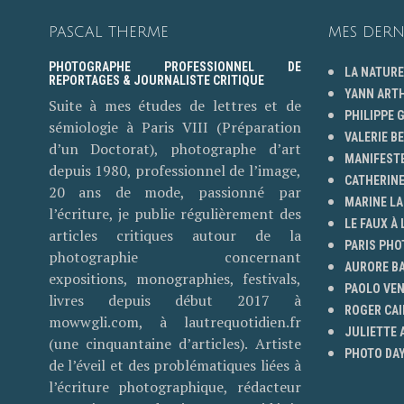
PASCAL THERME
MES DERN
PHOTOGRAPHE PROFESSIONNEL DE
LA NATURE
REPORTAGES & JOURNALISTE CRITIQUE
YANN ART
Suite à mes études de lettres et de
PHILIPPE
sémiologie à Paris VIII (Préparation
VALERIE B
d’un Doctorat), photographe d’art
MANIFESTE
depuis 1980, professionnel de l’image,
CATHERINE
20 ans de mode, passionné par
MARINE LA
l’écriture, je publie régulièrement des
LE FAUX À 
articles critiques autour de la
PARIS PHO
photographie concernant
AURORE B
expositions, monographies, festivals,
PAOLO VE
livres depuis début 2017 à
ROGER CAI
mowwgli.com, à lautrequotidien.fr
JULIETTE
(une cinquantaine d’articles). Artiste
PHOTO DAY
de l’éveil et des problématiques liées à
l’écriture photographique, rédacteur