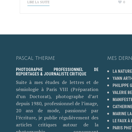
LIRE LA SUITE
0
PASCAL THERME
MES DERN
PHOTOGRAPHE PROFESSIONNEL DE
LA NATURE
REPORTAGES & JOURNALISTE CRITIQUE
YANN ART
Suite à mes études de lettres et de
PHILIPPE
sémiologie à Paris VIII (Préparation
VALERIE B
d’un Doctorat), photographe d’art
MANIFESTE
depuis 1980, professionnel de l’image,
CATHERINE
20 ans de mode, passionné par
MARINE LA
l’écriture, je publie régulièrement des
LE FAUX À 
articles critiques autour de la
PARIS PHO
photographie concernant