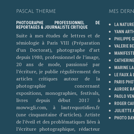
PASCAL THERME
MES DERN
PHOTOGRAPHE PROFESSIONNEL DE
LA NATURE
REPORTAGES & JOURNALISTE CRITIQUE
YANN ART
Suite à mes études de lettres et de
PHILIPPE
sémiologie à Paris VIII (Préparation
VALERIE B
d’un Doctorat), photographe d’art
MANIFESTE
depuis 1980, professionnel de l’image,
CATHERINE
20 ans de mode, passionné par
MARINE LA
l’écriture, je publie régulièrement des
LE FAUX À 
articles critiques autour de la
PARIS PHO
photographie concernant
AURORE B
expositions, monographies, festivals,
PAOLO VE
livres depuis début 2017 à
ROGER CAI
mowwgli.com, à lautrequotidien.fr
JULIETTE
(une cinquantaine d’articles). Artiste
PHOTO DAY
de l’éveil et des problématiques liées à
l’écriture photographique, rédacteur