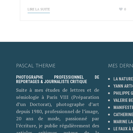
LIRE LA SUITE
0
PASCAL THERME
MES DERN
PHOTOGRAPHE PROFESSIONNEL DE
LA NATURE
REPORTAGES & JOURNALISTE CRITIQUE
YANN ART
Suite à mes études de lettres et de
PHILIPPE
sémiologie à Paris VIII (Préparation
VALERIE B
d’un Doctorat), photographe d’art
MANIFESTE
depuis 1980, professionnel de l’image,
CATHERINE
20 ans de mode, passionné par
MARINE LA
l’écriture, je publie régulièrement des
LE FAUX À 
articles critiques autour de la