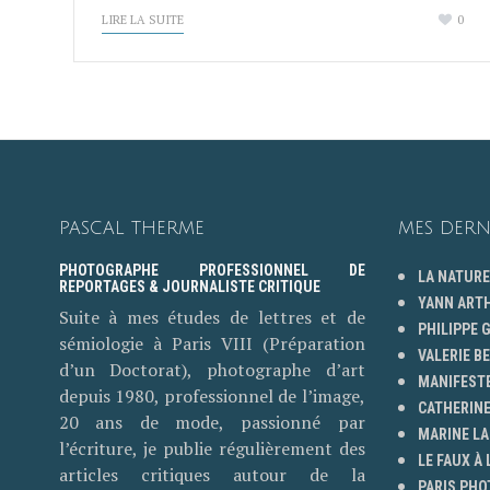
LIRE LA SUITE
0
PASCAL THERME
MES DERN
PHOTOGRAPHE PROFESSIONNEL DE
LA NATURE
REPORTAGES & JOURNALISTE CRITIQUE
YANN ART
Suite à mes études de lettres et de
PHILIPPE
sémiologie à Paris VIII (Préparation
VALERIE B
d’un Doctorat), photographe d’art
MANIFESTE
depuis 1980, professionnel de l’image,
CATHERINE
20 ans de mode, passionné par
MARINE LA
l’écriture, je publie régulièrement des
LE FAUX À 
articles critiques autour de la
PARIS PHO