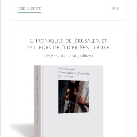
LIRE LA SUITE
0
Chroniques de Jérusalem et
d’ailleurs de Didier Ben Loulou
8 février 2017
ART
,
éditions