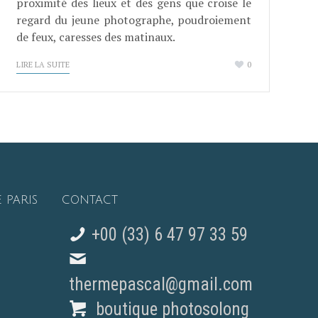
proximité des lieux et des gens que croise le
regard du jeune photographe, poudroiement
de feux, caresses des matinaux.
LIRE LA SUITE
0
 PARIS
CONTACT
+00 (33) 6 47 97 33 59
thermepascal@gmail.com
boutique photosolong