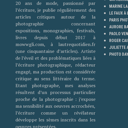
20 ans de mode, passionné par
MARINE LA
l’écriture, je publie régulièrement des
LE FAUX À 
articles critiques autour de la
PARIS PHO
photographie concernant
AURORE B
expositions, monographies, festivals,
PAOLO VE
livres depuis début 2017 à
ROGER CAI
mowwgli.com, à lautrequotidien.fr
JULIETTE
(une cinquantaine d’articles). Artiste
PHOTO DAY
de l’éveil et des problématiques liées à
l’écriture photographique, rédacteur
engagé, ma production est considérée
critique au sens littéraire du terme.
Etant photographe, mes analyses
résultent d’un processus particulier
proche de la photographie : j’expose
ma sensibilité aux oeuvres accrochées,
l’écriture comme un révélateur
développe les sèmes inscrits dans les
oeuvres présentées.