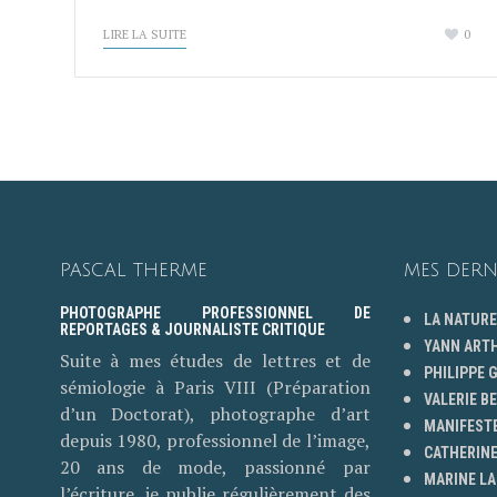
LIRE LA SUITE
0
PASCAL THERME
MES DERN
PHOTOGRAPHE PROFESSIONNEL DE
LA NATURE
REPORTAGES & JOURNALISTE CRITIQUE
YANN ART
Suite à mes études de lettres et de
PHILIPPE
sémiologie à Paris VIII (Préparation
VALERIE B
d’un Doctorat), photographe d’art
MANIFESTE
depuis 1980, professionnel de l’image,
CATHERINE
20 ans de mode, passionné par
MARINE LA
l’écriture, je publie régulièrement des