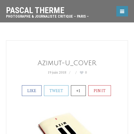
PASCAL THERME
PHOTOGRAPHE & JOURNALISTE CRITIQUE – PARIS –
Azimut-U_COVER
19 juin 2018
0
LIKE
TWEET
+1
PIN IT