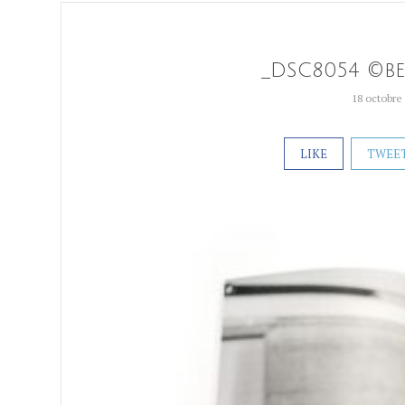
_DSC8054 ©b
18 octobre
LIKE
TWEE