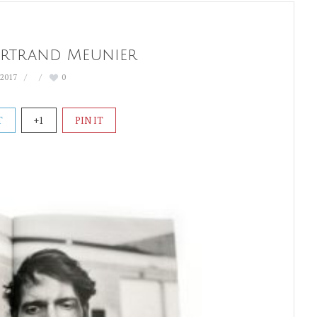
ertrand Meunier
 2017
0
T
+1
PIN IT