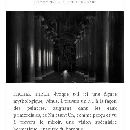
21 février 2022
ART
,
PHOTOGRAPHIE
MICHEK KIRCH évoque t-il ici une figure
mythologique, Vénus, à travers un NU à la façon
des peintres, baignant dans les eaux
primordiales, ce Nu étant Un, comme perçu et vu
à travers le miroir, une vision spéculaire
hermétique…inspirée du baroque.