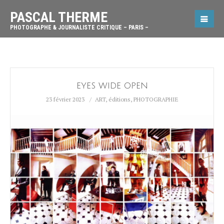
PASCAL THERME
PHOTOGRAPHE & JOURNALISTE CRITIQUE – PARIS –
EYES WIDE OPEN
23 février 2023
ART
,
éditions
,
PHOTOGRAPHIE