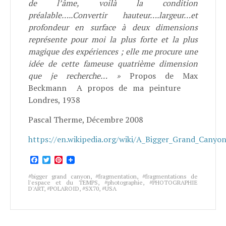
de l’âme, voilà la condition
préalable…..Convertir hauteur….largeur…et
profondeur en surface à deux dimensions
représente pour moi la plus forte et la plus
magique des expériences ; elle me procure une
idée de cette fameuse quatrième dimension
que je recherche… »
Propos de Max
Beckmann A propos de ma peinture
Londres, 1938
Pascal Therme, Décembre 2008
https://en.wikipedia.org/wiki/A_Bigger_Grand_Canyo
Facebook
Twitter
Pinterest
bigger grand canyon
,
fragmentation
,
fragmentations de
l'espace et du TEMPS
,
photographie
,
PHOTOGRAPHIE
D'ART
,
POLAROID
,
SX70
,
USA