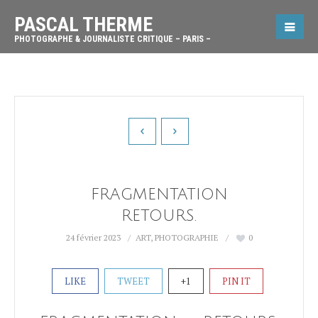
PASCAL THERME
PHOTOGRAPHE & JOURNALISTE CRITIQUE – PARIS –
FRAGMENTATION
RETOURS.
24 février 2023
ART
,
PHOTOGRAPHIE
0
LIKE
TWEET
+1
PIN IT