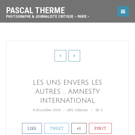
PASCAL THERME
PHOTOGRAPHE & JOURNALISTE CRITIQUE – PARIS –
LES UNS ENVERS LES
AUTRES … AMNESTY
INTERNATIONAL
8 décembre 2018
ART
,
éditions
0
LIKE
TWEET
+1
PIN IT