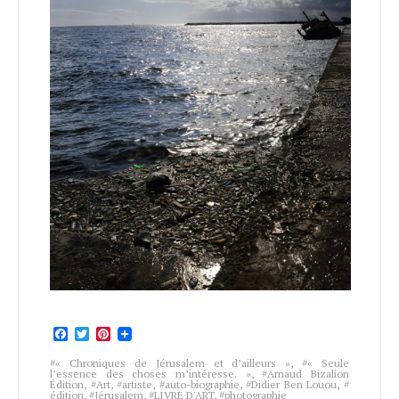
Facebook
Twitter
Pinterest
« Chroniques de Jérusalem et d’ailleurs »
,
« Seule
l’essence des choses m’intéresse. »
,
Arnaud Bizalion
Édition
,
Art
,
artiste
,
auto-biographie
,
Didier Ben Louou
,
édition
,
Jérusalem
,
LIVRE D'ART
,
photographie