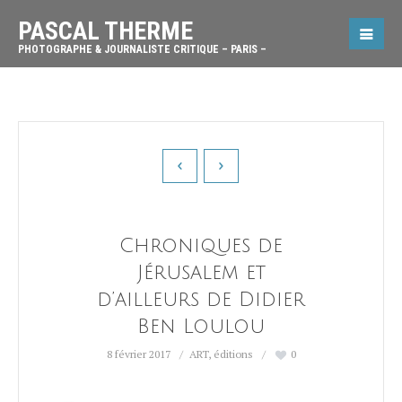
PASCAL THERME
PHOTOGRAPHE & JOURNALISTE CRITIQUE – PARIS –
Chroniques de
Jérusalem et
d’ailleurs de Didier
Ben Loulou
8 février 2017
ART
,
éditions
0