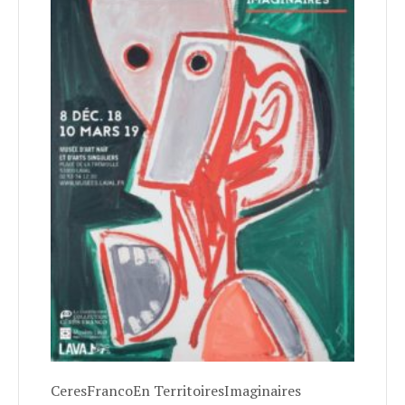
CeresFrancoEn TerritoiresImaginaires