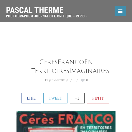
PASCAL THERME
PHOTOGRAPHE & JOURNALISTE CRITIQUE – PARIS –
CeresFrancoEn
TerritoiresImaginaires
17 janvier 2019
0
LIKE
TWEET
+1
PIN IT