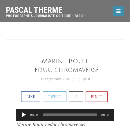
PASCAL THERME
PHOTOGRAPHE & JOURNALISTE CRITIQUE – PARIS –
Marine Rouit
Leduc chromaverse
13 septembre 2024
0
LIKE
TWEET
+1
PIN IT
Lecteur
00:00
00:00
audio
Marine Rouit Leduc chromaverse
.