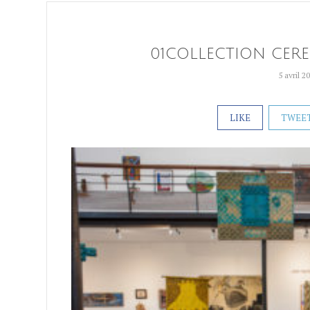
01COLLECTION CER
5 avril 2
LIKE
TWEE