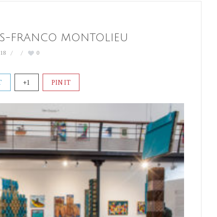
ES-FRANCO MONTOLIEU
018
0
T
+1
PIN IT