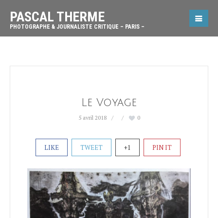
PASCAL THERME
PHOTOGRAPHE & JOURNALISTE CRITIQUE – PARIS –
Le Voyage
5 avril 2018
0
LIKE
TWEET
+1
PIN IT