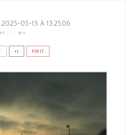
2025-05-13 à 13.25.06
025
0
T
+1
PIN IT