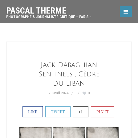
PASCAL THERME
PHOTOGRAPHE & JOURNALISTE CRITIQUE – PARIS –
Jack Dabaghian
Sentinels , Cèdre
du Liban
20 avril 2024
0
LIKE
TWEET
+1
PIN IT