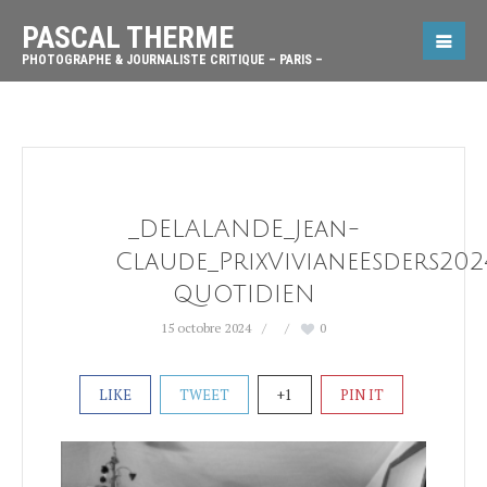
PASCAL THERME
PHOTOGRAPHE & JOURNALISTE CRITIQUE – PARIS –
_DELALANDE_Jean-
Claude_PrixVivianeEsders202
QUOTIDIEN
15 octobre 2024
0
LIKE
TWEET
+1
PIN IT