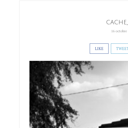
cache
16 octobre
LIKE
TWEE