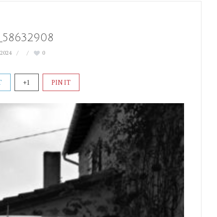
_58632908
 2024
0
T
+1
PIN IT