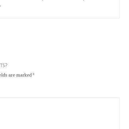
.
ts?
elds are marked *