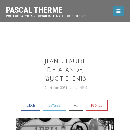
PASCAL THERME
PHOTOGRAPHE & JOURNALISTE CRITIQUE – PARIS –
Jean Claude
Delalande,
Quotidien13
17 octobre 2024
0
LIKE
TWEET
+1
PIN IT