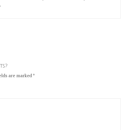
.
ts?
elds are marked *