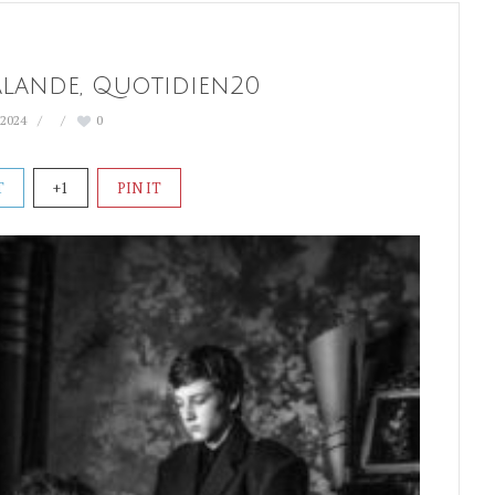
alande, Quotidien20
 2024
0
T
+1
PIN IT