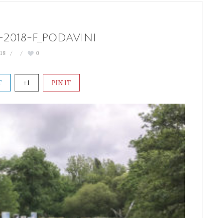
-2018-F_PODAVINI
018
0
T
+1
PIN IT