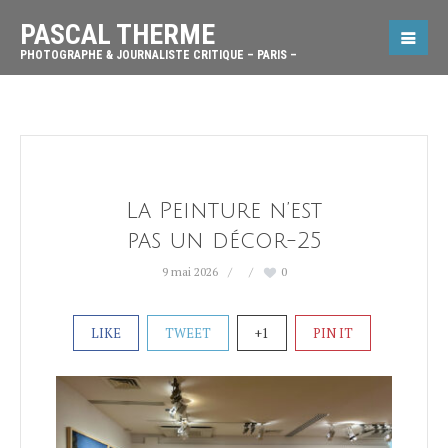
PASCAL THERME
PHOTOGRAPHE & JOURNALISTE CRITIQUE – PARIS –
La Peinture n’est
pas un décor-25
9 mai 2026
0
LIKE
TWEET
+1
PIN IT