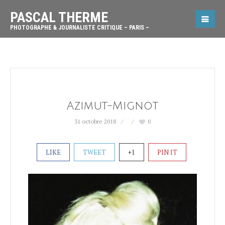
PASCAL THERME
PHOTOGRAPHE & JOURNALISTE CRITIQUE – PARIS –
Azimut-Mignot
31 octobre 2018
0
LIKE
TWEET
+1
PIN IT