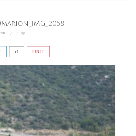
ammarion_IMG_2058
 2018
0
T
+1
PIN IT