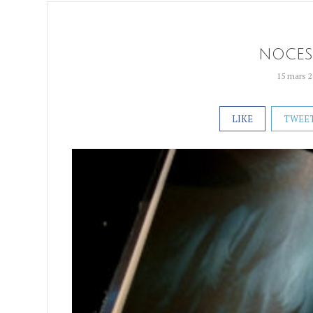
NOCES
15 mars 
LIKE
TWEE