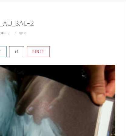
_au_BAL-2
2018
0
T
+1
PIN IT