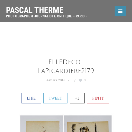
PASCAL THERME
PHOTOGRAPHE & JOURNALISTE CRITIQUE – PARIS –
ELLEDeco-
LaPicardiere2179
4 mars 2016
0
LIKE
TWEET
+1
PIN IT