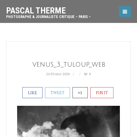
PASCAL THERME
PHOTOGRAPHE & JOURNALISTE CRITIQUE – PARIS –
venus_3_tuloup_web
26 février 2020
0
LIKE
TWEET
+1
PIN IT