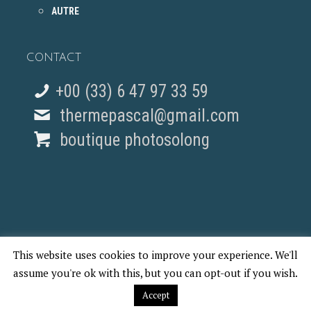
AUTRE
CONTACT
+00 (33) 6 47 97 33 59
thermepascal@gmail.com
boutique photosolong
This website uses cookies to improve your experience. We'll
© 2018 Pascal Therme - REPORTAGES PHOTO PARIS
assume you're ok with this, but you can opt-out if you wish.
Accept