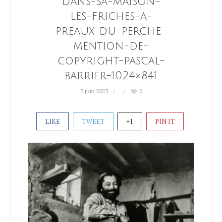
dans-sa-maison-
les-friches-a-
preaux-du-perche-
mention-de-
copyright-pascal-
barrier-1024×841
7 juin 2025
0
LIKE
TWEET
+1
PIN IT