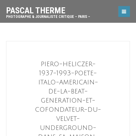
PASCAL THERME
PHOTOGRAPHE & JOURNALISTE CRITIQUE – PARIS –
piero-heliczer-
1937-1993-poete-
italo-americain-
de-la-beat-
generation-et-
cofondateur-du-
velvet-
underground-