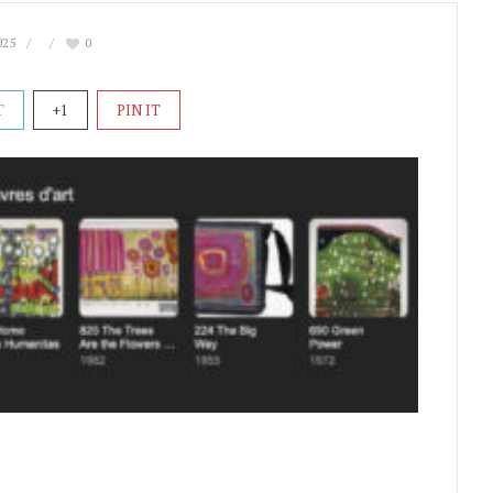
025
0
T
+1
PIN IT