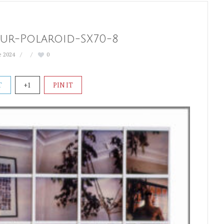
ur-Polaroid-SX70-8
e 2024
0
T
+1
PIN IT