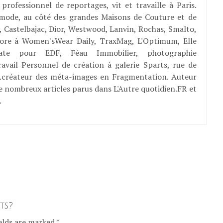
professionnel de reportages, vit et travaille à Paris.
 mode, au côté des grandes Maisons de Couture et de
, Castelbajac, Dior, Westwood, Lanvin, Rochas, Smalto,
abore à Women'sWear Daily, TraxMag, L'Optimum, Elle
rate pour EDF, Féau Immobilier, photographie
ravail Personnel de création à galerie Sparts, rue de
E...créateur des méta-images en Fragmentation. Auteur
e nombreux articles parus dans L'Autre quotidien.FR et
.
ts?
elds are marked *