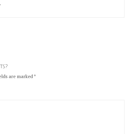
.
ts?
elds are marked *