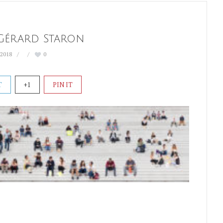
Gérard Staron
 2018
0
T
+1
PIN IT