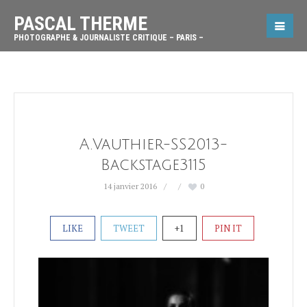
PASCAL THERME
PHOTOGRAPHE & JOURNALISTE CRITIQUE – PARIS –
A.Vauthier-SS2013-
Backstage3115
14 janvier 2016
0
LIKE
TWEET
+1
PIN IT