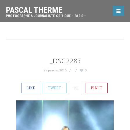
PASCAL THERME
PHOTOGRAPHE & JOURNALISTE CRITIQUE – PARIS –
_DSC2285
28 janvier 2015
0
LIKE
TWEET
+1
PIN IT